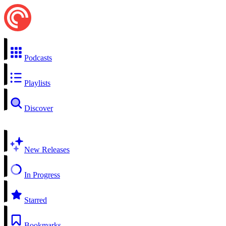
Podcasts
Playlists
Discover
New Releases
In Progress
Starred
Bookmarks