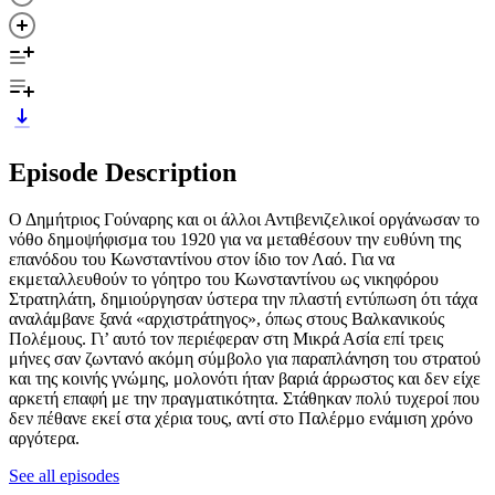
Episode Description
Ο Δημήτριος Γούναρης και οι άλλοι Αντιβενιζελικοί οργάνωσαν το
νόθο δημοψήφισμα του 1920 για να μεταθέσουν την ευθύνη της
επανόδου του Κωνσταντίνου στον ίδιο τον Λαό. Για να
εκμεταλλευθούν το γόητρο του Κωνσταντίνου ως νικηφόρου
Στρατηλάτη, δημιούργησαν ύστερα την πλαστή εντύπωση ότι τάχα
αναλάμβανε ξανά «αρχιστράτηγος», όπως στους Βαλκανικούς
Πολέμους. Γι’ αυτό τον περιέφεραν στη Μικρά Ασία επί τρεις
μήνες σαν ζωντανό ακόμη σύμβολο για παραπλάνηση του στρατού
και της κοινής γνώμης, μολονότι ήταν βαριά άρρωστος και δεν είχε
αρκετή επαφή με την πραγματικότητα. Στάθηκαν πολύ τυχεροί που
δεν πέθανε εκεί στα χέρια τους, αντί στο Παλέρμο ενάμιση χρόνο
αργότερα.
See all episodes