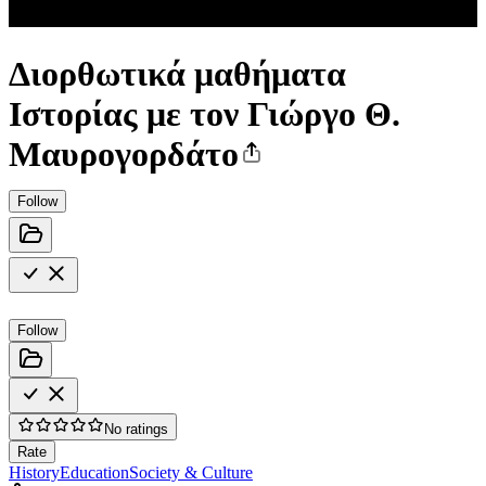
Διορθωτικά μαθήματα
Ιστορίας με τον Γιώργο Θ.
Μαυρογορδάτο
Follow
Follow
No ratings
Rate
History
Education
Society & Culture