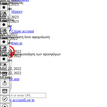
Περί βασιλείας
Mar 8, 2023
16 mins
History
E61
·
E60
Mar 1, 2023
Επίλογος
Mar 1, 2023
16 mins
E60
·
Create account
E59
Jun 5, 2022
Πολυδιάσπαση ίσον αφομοίωση
Jun 5, 2022
22 mins
Sign in
E59
·
E58
May 29, 2022
Η ριζοσπαστικοποίηση των προσφύγων
May 29, 2022
21 mins
E58
·
May 22, 2022
May 22, 2022
18 mins
Get the app
Create account
Log in