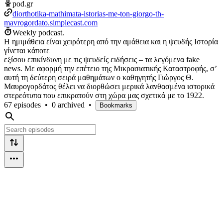
pod.gr
diorthotika-mathimata-istorias-me-ton-giorgo-th-
mavrogordato.simplecast.com
Weekly podcast.
Η ημιμάθεια είναι χειρότερη από την αμάθεια και η ψευδής Ιστορία
γίνεται κάποτε
εξίσου επικίνδυνη με τις ψευδείς ειδήσεις – τα λεγόμενα fake
news. Με αφορμή την επέτειο της Μικρασιατικής Καταστροφής, σ’
αυτή τη δεύτερη σειρά μαθημάτων ο καθηγητής Γιώργος Θ.
Μαυρογορδάτος θέλει να διορθώσει μερικά λανθασμένα ιστορικά
στερεότυπα που επικρατούν στη χώρα μας σχετικά με το 1922.
67 episodes
•
0 archived
•
Bookmarks