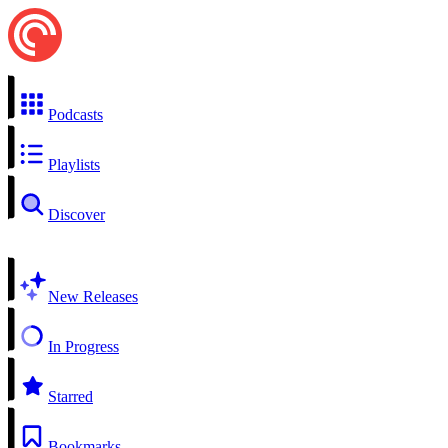
Podcasts
Playlists
Discover
New Releases
In Progress
Starred
Bookmarks