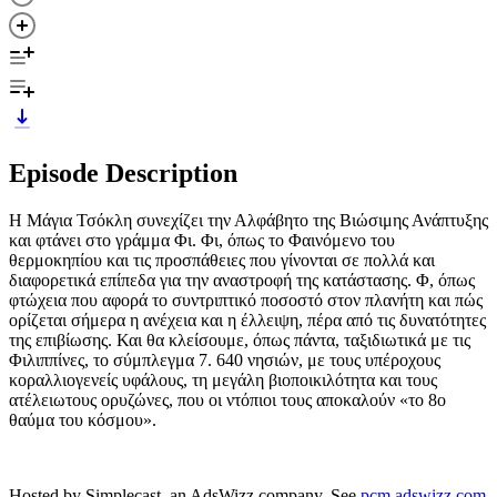
Episode Description
Η Μάγια Τσόκλη συνεχίζει την Αλφάβητο της Βιώσιμης Ανάπτυξης
και φτάνει στο γράμμα Φι. Φι, όπως το Φαινόμενο του
θερμοκηπίου και τις προσπάθειες που γίνονται σε πολλά και
διαφορετικά επίπεδα για την αναστροφή της κατάστασης. Φ, όπως
φτώχεια που αφορά το συντριπτικό ποσοστό στον πλανήτη και πώς
ορίζεται σήμερα η ανέχεια και η έλλειψη, πέρα από τις δυνατότητες
της επιβίωσης. Και θα κλείσουμε, όπως πάντα, ταξιδιωτικά με τις
Φιλιππίνες, το σύμπλεγμα 7. 640 νησιών, με τους υπέροχους
κοραλλιογενείς υφάλους, τη μεγάλη βιοποικιλότητα και τους
ατέλειωτους ορυζώνες, που οι ντόπιοι τους αποκαλούν «το 8ο
θαύμα του κόσμου».
Hosted by Simplecast, an AdsWizz company. See
pcm.adswizz.com