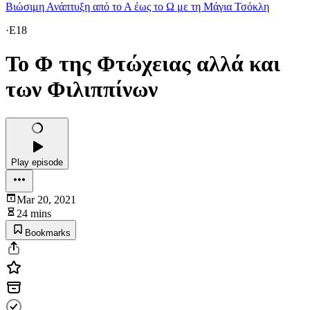
Βιώσιμη Ανάπτυξη από το Α έως το Ω με τη Μάγια Τσόκλη
·
E18
To Φ της Φτώχειας αλλά και
των Φιλιππίνων
Play episode
Mar 20, 2021
24 mins
Bookmarks