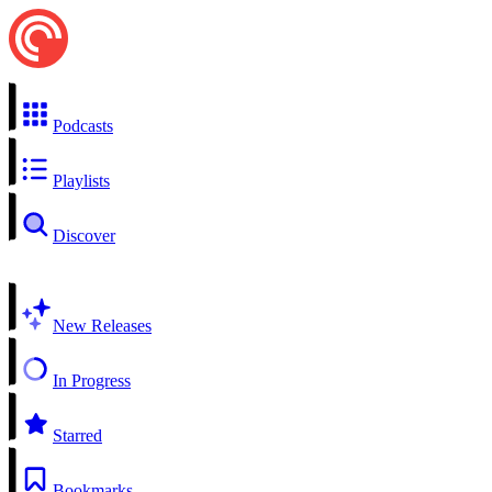
Podcasts
Playlists
Discover
New Releases
In Progress
Starred
Bookmarks