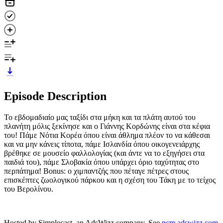
Episode Description
Το εβδομαδιαίο μας ταξίδι στα μήκη και τα πλάτη αυτού του
πλανήτη μόλις ξεκίνησε και ο Γιάννης Κορδώνης είναι στα κέφια
του! Πάμε Νότια Κορέα όπου είναι άθλημα πλέον το να κάθεσαι
και να μην κάνεις τίποτα, πάμε Ισλανδία όπου οικογενειάρχης
βρέθηκε σε μουσείο φαλλολογίας (και άντε να το εξηγήσει στα
παιδιά του), πάμε Σλοβακία όπου υπάρχει όριο ταχύτητας στο
περπάτημα! Bonus: ο χιμπαντζής που πέταγε πέτρες στους
επισκέπτες ζωολογικού πάρκου και η σχέση του Τάκη με το τείχος
του Βερολίνου.
Hosted by Simplecast, an AdsWizz company. See
pcm.adswizz.com