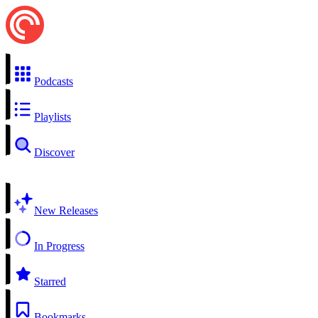
Podcasts
Playlists
Discover
New Releases
In Progress
Starred
Bookmarks