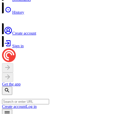
History
Create account
Sign in
Get the app
Create account
Log in