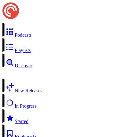
Podcasts
Playlists
Discover
New Releases
In Progress
Starred
Bookmarks