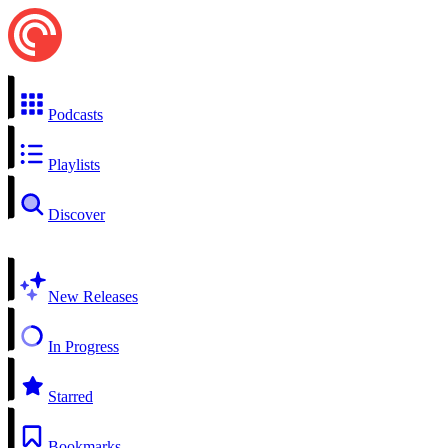
Podcasts
Playlists
Discover
New Releases
In Progress
Starred
Bookmarks