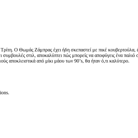
ν Τρίτη. Ο Θωμάς Ζάμπρας έχει ήδη σκεπαστεί με πικέ κουβερτούλα, 
ει συμβουλές στιλ, αποκαλύπτει πώς μπορείς να αποφύγεις ένα παλιό σ
ούς αποκλειστικά από μίκι μάου των 90’s, θα ήταν ό,τι καλύτερο.
ions.