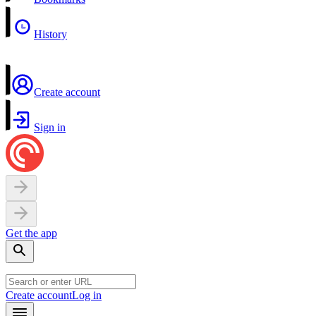
History
Create account
Sign in
Get the app
Create account
Log in