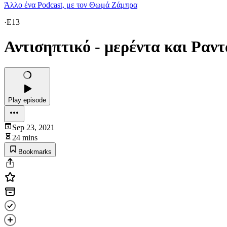
Άλλο ένα Podcast, με τον Θωμά Ζάμπρα
·
E13
Αντισηπτικό - μερέντα και Ραν
Play episode
Sep 23, 2021
24 mins
Bookmarks