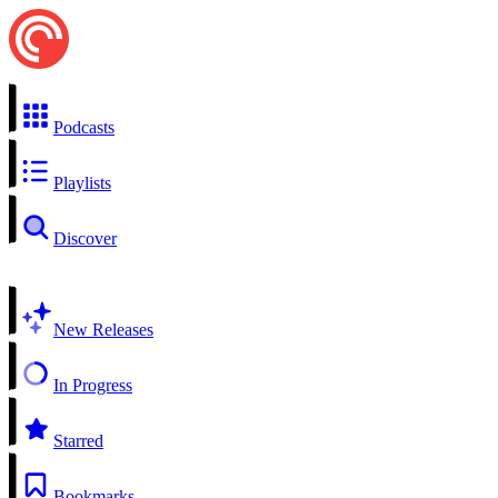
Podcasts
Playlists
Discover
New Releases
In Progress
Starred
Bookmarks