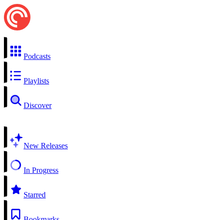
Podcasts
Playlists
Discover
New Releases
In Progress
Starred
Bookmarks