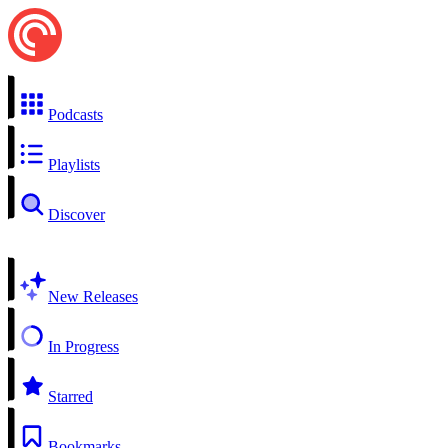
Podcasts
Playlists
Discover
New Releases
In Progress
Starred
Bookmarks