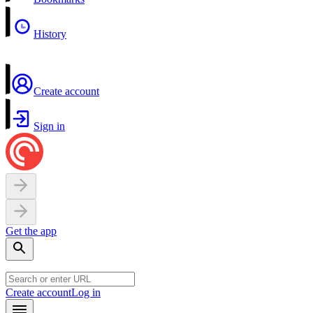
History
Create account
Sign in
Get the app
Create account
Log in