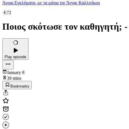
Άγρια Εγκλήματα, με τα μάτια της Άννας Καλλινίκου
·
E72
Ποιος σκότωσε τον καθηγητή; 
Play episode
January 8
39 mins
Bookmarks