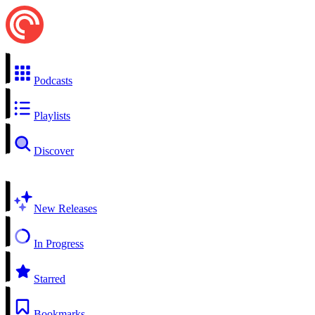
Podcasts
Playlists
Discover
New Releases
In Progress
Starred
Bookmarks