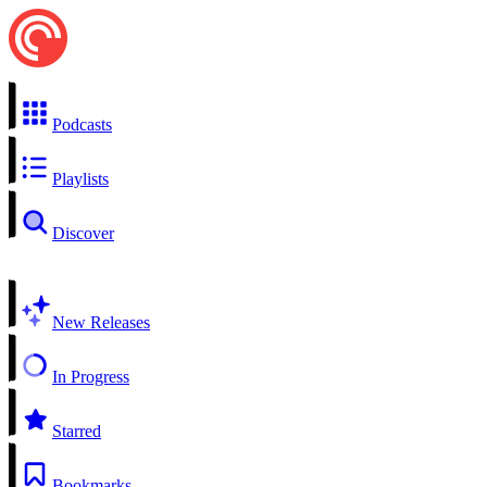
Podcasts
Playlists
Discover
New Releases
In Progress
Starred
Bookmarks