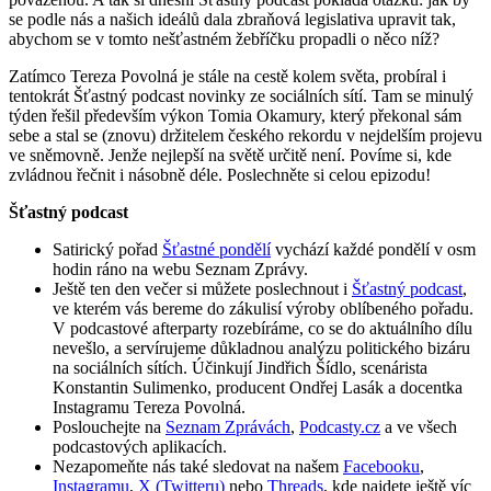
se podle nás a našich ideálů dala zbraňová legislativa upravit tak,
abychom se v tomto nešťastném žebříčku propadli o něco níž?
Zatímco Tereza Povolná je stále na cestě kolem světa, probíral i
tentokrát Šťastný podcast novinky ze sociálních sítí. Tam se minulý
týden řešil především výkon Tomia Okamury, který překonal sám
sebe a stal se (znovu) držitelem českého rekordu v nejdelším projevu
ve sněmovně. Jenže nejlepší na světě určitě není. Povíme si, kde
zvládnou řečnit i násobně déle. Poslechněte si celou epizodu!
Šťastný podcast
Satirický pořad
Šťastné pondělí
vychází každé pondělí v osm
hodin ráno na webu Seznam Zprávy.
Ještě ten den večer si můžete poslechnout i
Šťastný podcast
,
ve kterém vás bereme do zákulisí výroby oblíbeného pořadu.
V podcastové afterparty rozebíráme, co se do aktuálního dílu
nevešlo, a servírujeme důkladnou analýzu politického bizáru
na sociálních sítích. Účinkují Jindřich Šídlo, scenárista
Konstantin Sulimenko, producent Ondřej Lasák a docentka
Instagramu Tereza Povolná.
Poslouchejte na
Seznam Zprávách
,
Podcasty.cz
a ve všech
podcastových aplikacích.
Nezapomeňte nás také sledovat na našem
Facebooku
,
Instagramu
,
X (Twitteru)
nebo
Threads
, kde najdete ještě víc