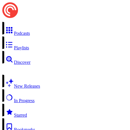
Podcasts
Playlists
Discover
New Releases
In Progress
Starred
Bookmarks