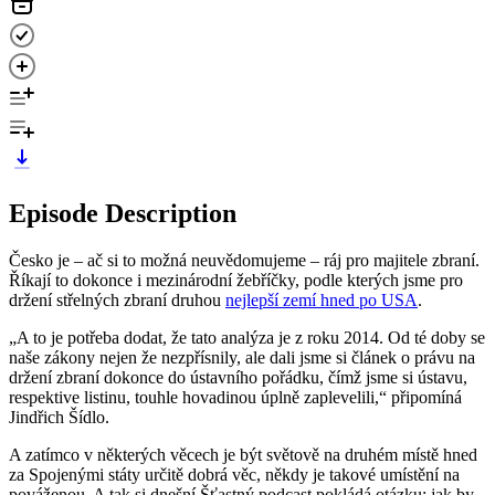
Episode Description
Česko je – ač si to možná neuvědomujeme – ráj pro majitele zbraní.
Říkají to dokonce i mezinárodní žebříčky, podle kterých jsme pro
držení střelných zbraní druhou
nejlepší zemí hned po USA
.
„A to je potřeba dodat, že tato analýza je z roku 2014. Od té doby se
naše zákony nejen že nezpřísnily, ale dali jsme si článek o právu na
držení zbraní dokonce do ústavního pořádku, čímž jsme si ústavu,
respektive listinu, touhle hovadinou úplně zaplevelili,“ připomíná
Jindřich Šídlo.
A zatímco v některých věcech je být světově na druhém místě hned
za Spojenými státy určitě dobrá věc, někdy je takové umístění na
pováženou. A tak si dnešní Šťastný podcast pokládá otázku: jak by