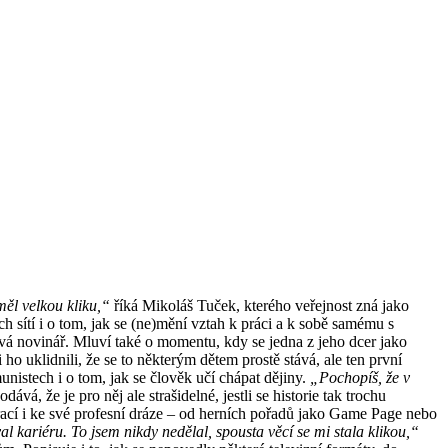
 měl velkou kliku,“
říká Mikoláš Tuček, kterého veřejnost zná jako
ch sítí i o tom, jak se (ne)mění vztah k práci a k sobě samému s
vá novinář. Mluví také o momentu, kdy se jedna z jeho dcer jako
 ho uklidnili, že se to některým dětem prostě stává, ale ten první
nistech i o tom, jak se člověk učí chápat dějiny.
„Pochopíš, že v
vá, že je pro něj ale strašidelné, jestli se historie tak trochu
rací i ke své profesní dráze – od herních pořadů jako Game Page nebo
al kariéru. To jsem nikdy nedělal, spousta věcí se mi stala klikou,“