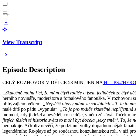
View Transcript
Episode Description
CELÝ ROZHOVOR V DÉLCE 53 MIN. JEN NA
⁠HTTPS://HER
„Skutečně mohu říct, že mám čtyři rodiče a jsem jedináček ze čtyř dět
herního novináře, moderátora a fotbalového fanouška. V rozhovoru se al
přibývajícím věkem.
„Největší obavy mám ze sociálních sítí. Je to mno
malé dítě po pádu „vypnula“.
„To je pro rodiče skutečně nepříjemná 
moment, kdy ji držel a nevěděl, co se děje, v něm zůstává. Tuček mluv
jistých fázích té historie světa to mohl být docela ‚sexy směr‘. To, že
neopakuje. Ačkoliv nevěří, že podzimní volby dopadnou nějak fanatic
legendárního Re-playe až po současnou konzultantskou roli, v níž pro