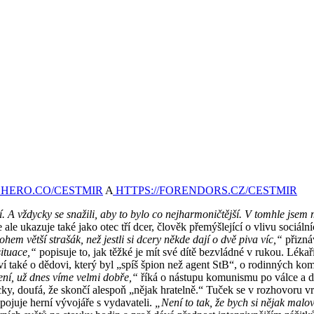
OHERO.CO/CESTMIR⁠
A
⁠
HTTPS://FORENDORS.CZ/CESTMIR
í. A vždycky se snažili, aby to bylo co nejharmoničtější. V tomhle jsem
e ukazuje také jako otec tří dcer, člověk přemýšlející o vlivu sociální
hem větší strašák, než jestli si dcery někde dají o dvě piva víc,“
přizná
situace,“
popisuje to, jak těžké je mít své dítě bezvládné v rukou. Lékaři
í také o dědovi, který byl „spíš špion než agent StB“, o rodinných komu
 není, už dnes víme velmi dobře,“
říká o nástupu komunismu po válce a dodá
ky, doufá, že skončí alespoň „nějak hratelně.“ Tuček se v rozhovoru v
pojuje herní vývojáře s vydavateli.
„Není to tak, že bych si nějak malov