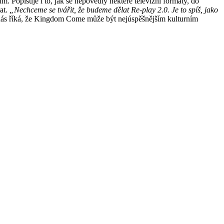
. Popisuje i to, jak se nepovedly některé televizní formáty, do
at.
„Nechceme se tvářit, že budeme dělat Re-play 2.0. Je to spíš, jako
 nás říká, že Kingdom Come může být nejúspěšnějším kulturním