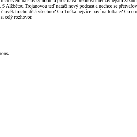
ních světů na stovky hodin a proč dává přednost intenzivnějším zážitkům
ch. S Alžbětou Trojanovou teď natáčí nový podcast a nechce se přetvařov
ž člověk trochu dělá všechno? Co Tučka nejvíce baví na fotbale? Co o
si celý rozhovor.
ions.