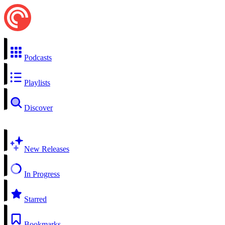
Podcasts
Playlists
Discover
New Releases
In Progress
Starred
Bookmarks