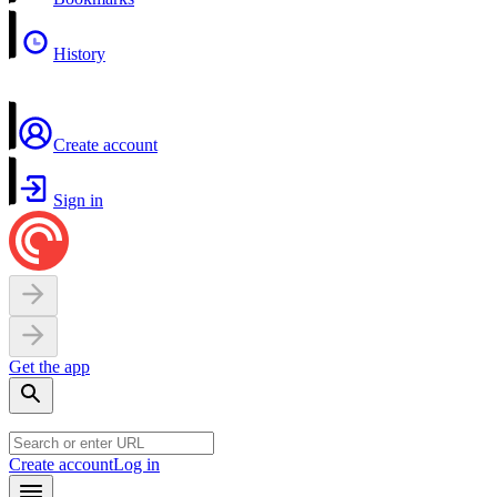
History
Create account
Sign in
Get the app
Create account
Log in