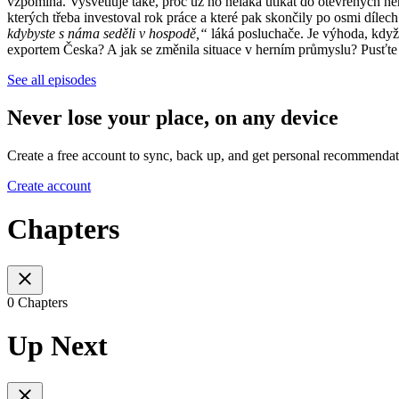
vzpomíná. Vysvětluje také, proč už ho neláká utíkat do otevřených her
kterých třeba investoval rok práce a které pak skončily po osmi díle
kdybyste s náma seděli v hospodě,“
láká posluchače. Je výhoda, kdy
exportem Česka? A jak se změnila situace v herním průmyslu? Pusťte 
See all episodes
Never lose your place, on any device
Create a free account to sync, back up, and get personal recommendat
Create account
Chapters
0 Chapters
Up Next