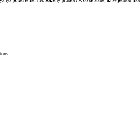
znys pořád téměř neobsazený prostor? A co se stane, až se jednou moto
ions.