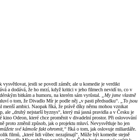
vysvětlovat, jestli se povedl záměr, ale u komedie je verdikt
ává a dodává, že ho mrzí, když kritici v jeho filmech nevidí to, co v
dérským bitkám a humoru, na kterém sám vyrůstal.
„My jsme vlastně
uví o tom, že Divadlo Mír je podle něj „v pasti předsudku“.
„To jsou
l menší ambici. Naopak říká, že právě díky němu mohou vznikat
p, ale „druhý nejstarší byznys“, který má jasná pravidla a v Česku je
 kino Odeon, které chce proměnit v divadelní prostor. Při oslovování
ně proto změnil způsob, jak o projektu mluví. Nevysvětluje ho jen
můžete své kámoše fakt ohromit,“
říká o tom, jak oslovuje miliardáře.
lik filmů, „které lidi vůbec nezajímají“. Může být komedie stejně