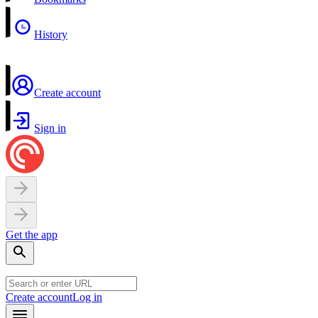
History
Create account
Sign in
Get the app
Create account
Log in