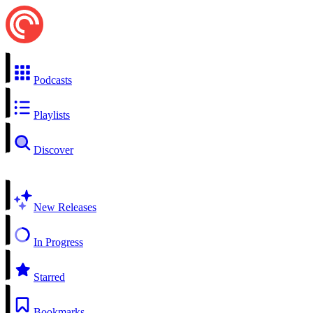
Podcasts
Playlists
Discover
New Releases
In Progress
Starred
Bookmarks