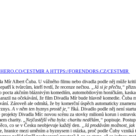
HERO.CO/CESTMIR⁠⁠⁠⁠ A
⁠HTTPS://FORENDORS.CZ/CESTMIR
la Mír Albert Čuba. U vážného filmu nebo divadla podle něj může kritik 
epatří k tvůrcům, kteří tvrdí, že recenze nečtou.
„Já si je přečtu,“
přizn
ako pocta akčním bláznivým komediím, automobilovým honičkám, kaska
arazil na očekávání, že film Divadla Mír bude hlavně komedie. Čuba ml
vání.
Zároveň ale odmítá, že by komerční úspěch automaticky znamena
znys
. A v něm ten byznys prostě je,“
říká. Divadlo podle něj není startu
 projekty Divadla Mír: novou scénu za stovky milionů korun i ostravské
mem charity.
„Nejčastější věta byla: charitu nedělám,“
popisuje. Postup
 něco, co se v Česku neobjevuje každý den.
„Já prodávám možnost, jak 
ie, hranice mezi uměním a byznysem i otázka, proč podle Čuby vzniká to