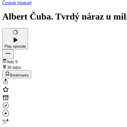
Čestmír Strakatý
Albert Čuba. Tvrdý náraz u mili
Play episode
July 9
30 mins
Bookmarks