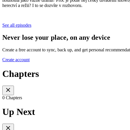
hodnotná jako vážné drama? Proč je podle něj český divadelní showby
herectví a režii? I to se dozvíte v rozhovoru.
See all episodes
Never lose your place, on any device
Create a free account to sync, back up, and get personal recommendat
Create account
Chapters
0 Chapters
Up Next