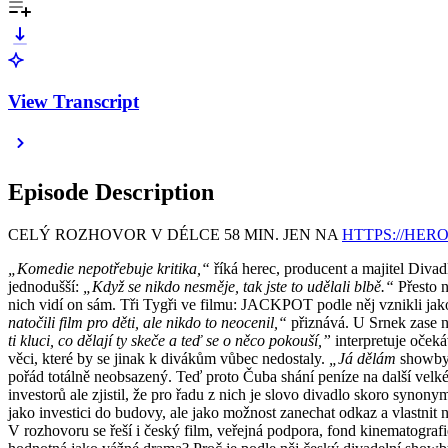
View Transcript
Episode Description
CELÝ ROZHOVOR V DÉLCE 58 MIN. JEN NA
⁠HTTPS://HERO
„Komedie nepotřebuje kritika,“
říká herec, producent a majitel Divad
jednodušší:
„Když se nikdo nesměje, tak jste to udělali blbě.“
Přesto n
nich vidí on sám. Tři Tygři ve filmu: JACKPOT podle něj vznikli j
natočili film pro děti, ale nikdo to neocenil,“
přiznává. U Srnek zase n
ti kluci, co dělají ty skeče a teď se o něco pokouší,”
interpretuje očeká
věci, které by se jinak k divákům vůbec nedostaly.
„Já dělám
showby
pořád totálně neobsazený. Teď proto Čuba shání peníze na další velké
investorů ale zjistil, že pro řadu z nich je slovo divadlo skoro synony
jako investici do budovy, ale jako možnost zanechat odkaz a vlastnit
V rozhovoru se řeší i český film, veřejná podpora, fond kinematograf