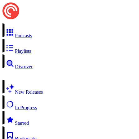
Podcasts
Playlists
Discover
New Releases
In Progress
Starred
Bookmarks