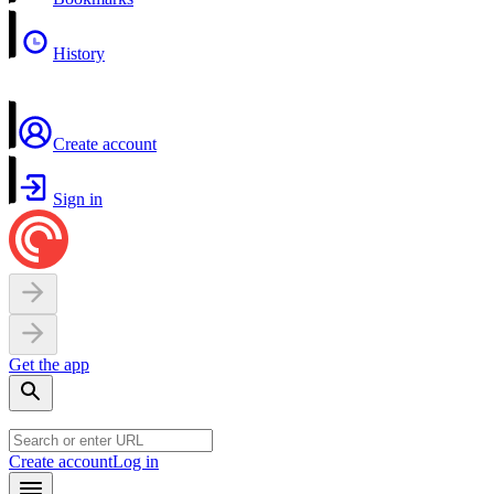
History
Create account
Sign in
Get the app
Create account
Log in