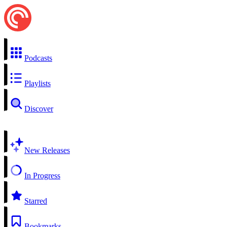
Podcasts
Playlists
Discover
New Releases
In Progress
Starred
Bookmarks