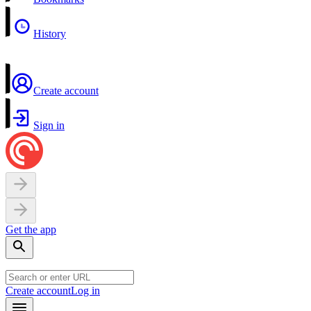
History
Create account
Sign in
Get the app
Create account
Log in