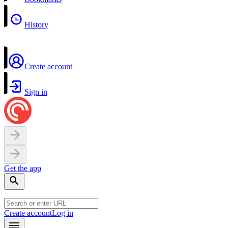
History
Create account
Sign in
Get the app
Create account
Log in