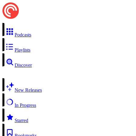
Podcasts
Playlists
Discover
New Releases
In Progress
Starred
Bookmarks