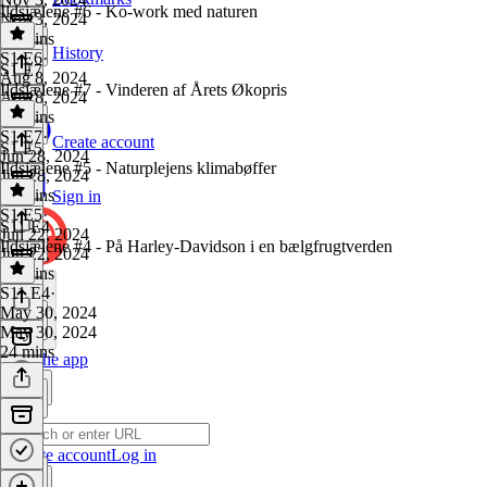
Ildsjælene #6 - Ko-work med naturen
Nov 3, 2024
19 mins
History
S1 E6
·
S1 E7
Aug 8, 2024
Ildsjælene #7 - Vinderen af Årets Økopris
Aug 8, 2024
20 mins
S1 E7
·
Create account
S1 E5
Jun 28, 2024
Ildsjælene #5 - Naturplejens klimabøffer
Jun 28, 2024
20 mins
Sign in
S1 E5
·
S11 E4
Jun 22, 2024
Ildsjælene #4 - På Harley-Davidson i en bælgfrugtverden
Jun 22, 2024
23 mins
S11 E4
·
May 30, 2024
May 30, 2024
24 mins
Get the app
Create account
Log in