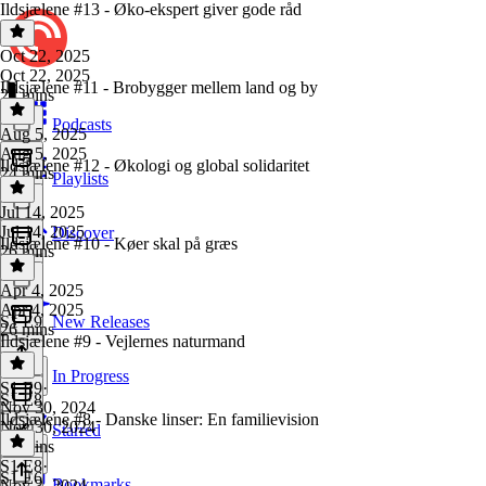
Ildsjælene #13 - Øko-ekspert giver gode råd
Oct 22, 2025
Oct 22, 2025
Ildsjælene #11 - Brobygger mellem land og by
24 mins
Podcasts
Aug 5, 2025
Aug 5, 2025
Ildsjælene #12 - Økologi og global solidaritet
24 mins
Playlists
Jul 14, 2025
Jul 14, 2025
Discover
Ildsjælene #10 - Køer skal på græs
26 mins
Apr 4, 2025
Apr 4, 2025
S1 E9
New Releases
26 mins
Ildsjælene #9 - Vejlernes naturmand
In Progress
S1 E9
·
S1 E8
Nov 30, 2024
Ildsjælene #8 - Danske linser: En familievision
Nov 30, 2024
Starred
26 mins
S1 E8
·
S1 E6
Bookmarks
Nov 3, 2024