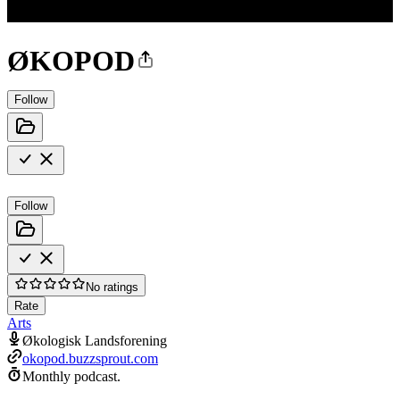
ØKOPOD
Follow
Follow
No ratings
Rate
Arts
Økologisk Landsforening
okopod.buzzsprout.com
Monthly podcast.