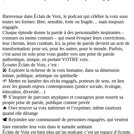
Bienvenue dans Éclats de Voix, le podcast qui célèbre la voix sous
toutes ses formes: libre, sensible, forte ou fragile… mais toujours
engagée.
Chaque épisode donne la parole à des personnalités inspirantes –
connues ou moins connues – qui osent évoquer leurs convictions,
leur chemin, leurs combats. Ici, la prise de parole devient un acte de
transformation: pour soi, pour les autres, pour le monde. Parfois,
c'est aussi en solo pour vous guider vers une prise de parole
authentique, unique, en portant VOTRE voix .
Écouter Éclats de Voix, c’est :
🎤 Explorer la richesse de la voix humaine, dans sa dimension
intime, politique, artistique ou spirituelle
🌱 Mettre en lumière des récits engagés, porteurs de sens, en lien
avec les grands enjeux contemporains (justice sociale, écologie,
éducation, diversité…)
💬 S’inspirer de parcours atypiques et courageux pour nourrir sa
propre prise de parole, publique comme privée
🔥 Oser trouver sa voix intérieure et l’exprimer, même (surtout)
quand elle dérange
🕊️ Rejoindre une communauté de personnes engagées, qui veulent
faire entendre leur voix dans le tumulte ambiant
Éclats de Voix est bien plus qu’un podcast: c’est un espace d’écoute,