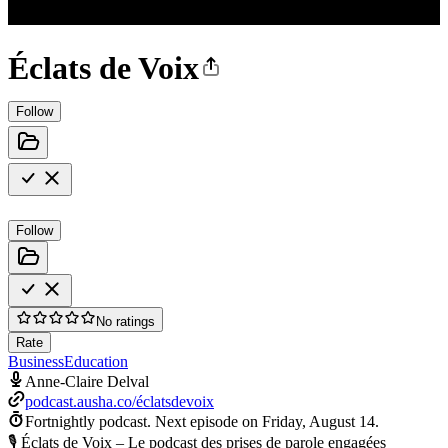
Éclats de Voix
Follow
Follow
No ratings
Rate
Business
Education
Anne-Claire Delval
podcast.ausha.co/éclatsdevoix
Fortnightly podcast.
Next episode on
Friday, August 14
.
🎙️ Éclats de Voix – Le podcast des prises de parole engagées