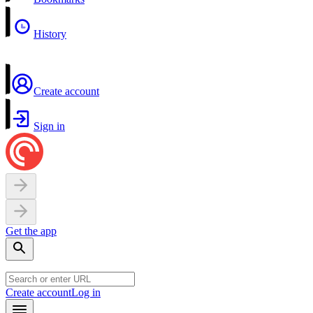
History
Create account
Sign in
Get the app
Create account
Log in