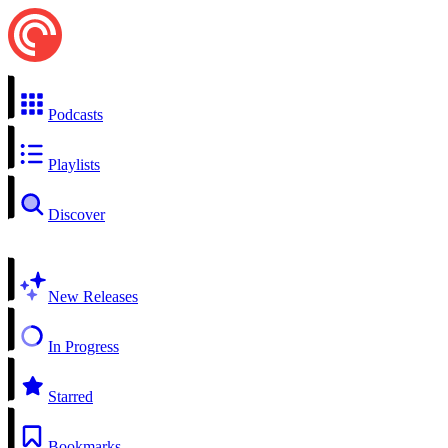
Podcasts
Playlists
Discover
New Releases
In Progress
Starred
Bookmarks