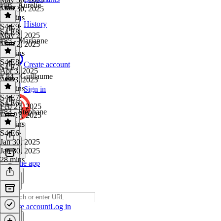
#86 - Aurélie
May 30, 2025
27 mins
History
S4 E9
·
S4 E8
May 2, 2025
#85 - Marianne
May 2, 2025
30 mins
S4 E8
·
Create account
S4 E7
Apr 3, 2025
# 84 - Guillaume
Apr 3, 2025
34 mins
Sign in
S4 E7
·
S4 E6
Feb 27, 2025
#83 - Stéphane
Feb 27, 2025
32 mins
S4 E6
·
Jan 30, 2025
Jan 30, 2025
28 mins
Get the app
Create account
Log in