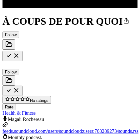
À COUPS DE POUR QUOI
Follow
Follow
No ratings
Rate
Health & Fitness
Magali Rochereau
feeds.soundcloud.com/users/soundcloud:users:768289273/sounds.rss
Monthly podcast.