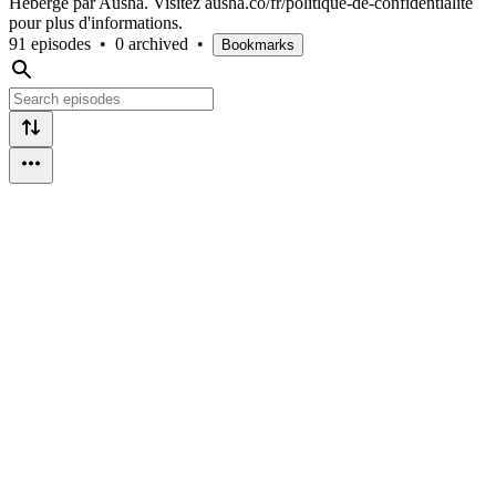
Hébergé par Ausha. Visitez ausha.co/fr/politique-de-confidentialite
pour plus d'informations.
91 episodes
•
0 archived
•
Bookmarks