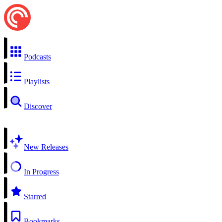
Podcasts
Playlists
Discover
New Releases
In Progress
Starred
Bookmarks