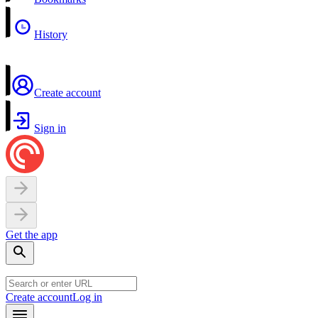
History
Create account
Sign in
Get the app
Create account
Log in